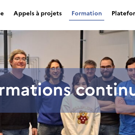
he
Appels à projets
Formation
Platefo
rmations contin